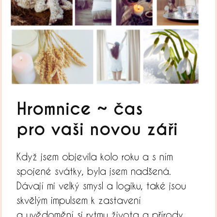
Hromnice ~ čas
pro vaši novou záři
Když jsem objevila kolo roku a s ním
spojené svátky, byla jsem nadšená.
Dávají mi velký smysl a logiku, také jsou
skvělým impulsem k zastavení
a uvědomění si rytmu života a přírody.