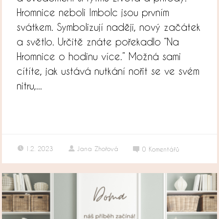
Hromnice neboli Imbolc jsou prvním
svátkem. Symbolizují naději, nový začátek
a světlo. Určitě znáte pořekadlo “Na
Hromnice o hodinu více.” Možná sami
cítíte, jak ustává nutkání nořit se ve svém
nitru,...
1.2. 2023
Jana Zhořová
0
Komentářů