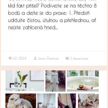
klid fakt přišel? Podívejte se na těchto 8
bodů a dejte je do praxe: 1. Předsíň
udržujte čistou, útulnou a přehlednou, ať
nejste zahlcená hned...
3.2. 2023
Jana Zhořová
2
Komentáře