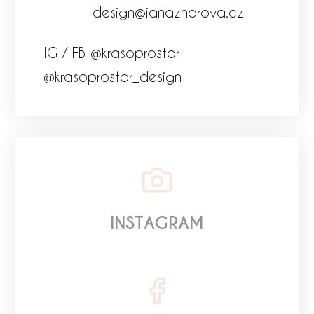
design@janazhorova.cz
IG / FB @krasoprostor
@krasoprostor_design
INSTAGRAM