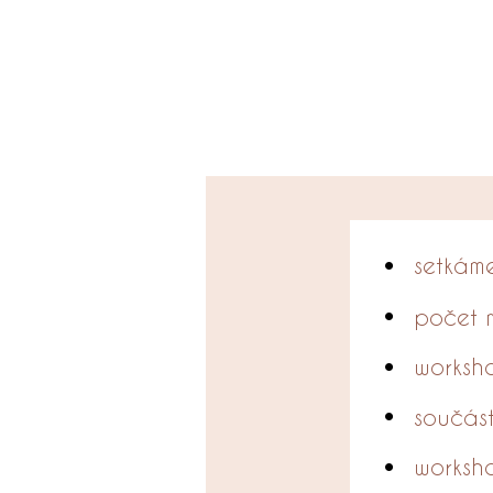
setkáme
počet 
worksho
součást
worksh