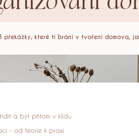
ganizování d
3 překážky, které ti brání v tvoření domova, ja
řídit a být přitom v klidu
ci - od teorie k praxi