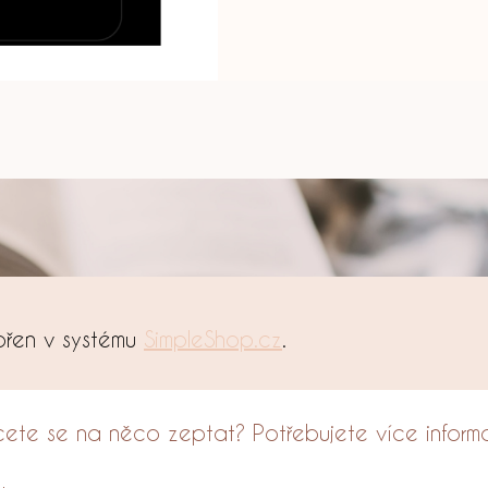
vořen v systému
SimpleShop.cz
.
ete se na něco zeptat? Potřebujete více inform