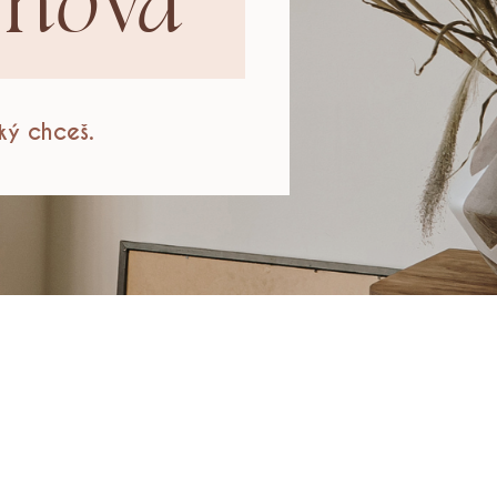
omova
ký chceš.