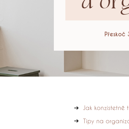
a or
Přeskoč 
Jak konzistetně t
Tipy na organiza