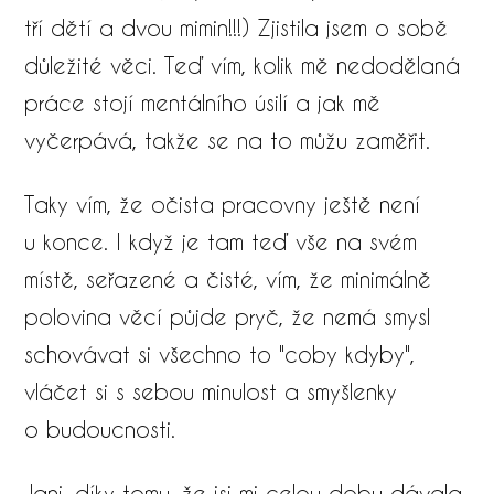
tří dětí a dvou mimin!!!) Zjistila jsem o sobě
důležité věci. Teď vím, kolik mě nedodělaná
práce stojí mentálního úsilí a jak mě
vyčerpává, takže se na to můžu zaměřit.
Taky vím, že očista pracovny ještě není
u konce. I když je tam teď vše na svém
místě, seřazené a čisté, vím, že minimálně
polovina věcí půjde pryč, že nemá smysl
schovávat si všechno to "coby kdyby",
vláčet si s sebou minulost a smyšlenky
o budoucnosti.
Jani, díky tomu, že jsi mi celou dobu dávala