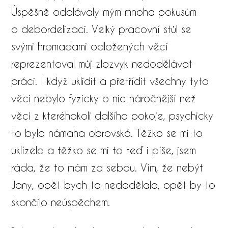
Úspěšně odolávaly mým mnoha pokusům
o debordelizaci. Velký pracovní stůl se
svými hromadami odložených věcí
reprezentoval můj zlozvyk nedodělávat
práci. I když uklidit a přetřídit všechny tyto
věci nebylo fyzicky o nic náročnější než
věci z kteréhokoli dalšího pokoje, psychicky
to byla námaha obrovská. Těžko se mi to
uklízelo a těžko se mi to teď i píše, jsem
ráda, že to mám za sebou. Vím, že nebýt
Jany, opět bych to nedodělala, opět by to
skončilo neúspěchem.