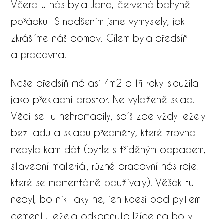
Včera u nás byla Jana, červená bohyně
pořádku S nadšením jsme vymyslely, jak
zkrášlíme náš domov. Cílem byla předsíň
a pracovna.
Naše předsíň má asi 4m2 a tři roky sloužila
jako překladní prostor. Ne vyloženě sklad.
Věci se tu nehromadily, spíš zde vždy ležely
bez ladu a skladu předměty, které zrovna
nebylo kam dát (pytle s tříděným odpadem,
stavební materiál, různé pracovní nástroje,
které se momentálně používaly). Věšák tu
nebyl, botník taky ne, jen kdesi pod pytlem
cementu ležela odkopnuta lžíce na boty.​