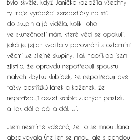
Bylo skvělé, když Janička rozložila všechny
ty moje vyráběcí serepetičky na stůl
do skupin a já viděla, kolik toho
ve skutečnosti mám, které věci se opakují,
jaká je jejich kvalita v porovnání s ostatními
věcmi ze stejné skupiny. Tak například jsem
zjistila, že opravdu nepotřebuji spoustu
malých zbytku klubíček, že nepotřebuji dvě
tašky odstřižků látek a koženek, že
nepotřebuji deset krabic suchých pastelu
a tak dál a dál a dál. Uf.​
Jsem nesmírně vděčná, že to se mnou Jana
absolvovala (ne jen se mnou, ale s bandou