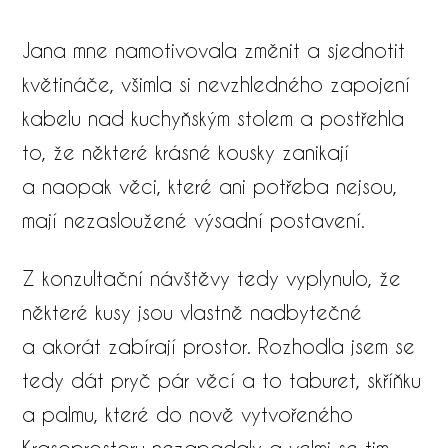
Jana mne namotivovala změnit a sjednotit
květináče, všimla si nevzhledného zapojení
kabelu nad kuchyňským stolem a postřehla
to, že některé krásné kousky zanikají
a naopak věci, které ani potřeba nejsou,
mají nezasloužené výsadní postavení.
​Z konzultační návštěvy tedy vyplynulo, že
některé kusy jsou vlastně nadbytečné
a akorát zabírají prostor. Rozhodla jsem se
tedy dát pryč pár věcí a to taburet, skříňku
a palmu, které do nově vytvořeného
Krasoprostoru nezapadaly a velmi se tim