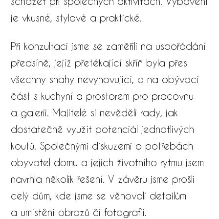
scházet při společných aktivitách. Vybavení
je vkusné, stylové a praktické.
Při konzultaci jsme se zaměřili na uspořádání
předsíně, jejíž přetékající skříň byla přes
všechny snahy nevyhovující, a na obývací
část s kuchyní a prostorem pro pracovnu
a galerii. Majitelé si nevěděli rady, jak
dostatečně využít potenciál jednotlivých
koutů. Společnými diskuzemi o potřebách
obyvatel domu a jejich životního rytmu jsem
navrhla několik řešení. V závěru jsme prošli
celý dům, kde jsme se věnovali detailům
a umístění obrazů či fotografií.