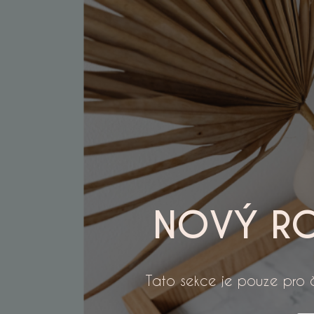
NOVÝ RO
Tato sekce je pouze pro čl