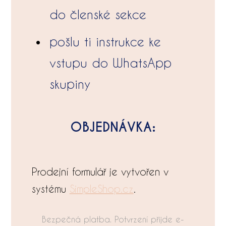
do členské sekce
pošlu ti instrukce ke
vstupu do WhatsApp
skupiny
OBJEDNÁVKA:
Prodejní formulář je vytvořen v
systému
SimpleShop.cz
.
Bezpečná platba. Potvrzení přijde e-