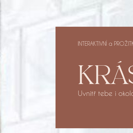
INTERAKTIVNÍ a PROŽIT
KRÁ
Uvnitř tebe i okol